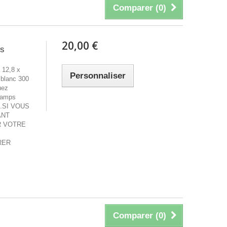
Comparer (
0
)
20,00 €
es
 12,8 x
Personnaliser
 blanc 300
uez
champs
s.SI VOUS
ANT
R VOTRE
RER
Comparer (
0
)