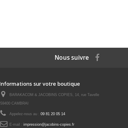
Nous suivre
Informations sur votre boutique
BARAKACOM & JACOBINS COPIES, 14, rue Tavelle
59400 CAMBRAI
Appelez-nous au :
09 81 20 05 14
E-mail :
impression@jacobins-copies.fr