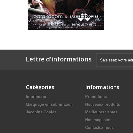
Lettre d'informations
Catégories
Informations
Imprimerie
Promotions
Marquage en sublimation
Nouveaux produits
Jacobins Copies
Meilleures ventes
Nos magasins
Contactez-nous